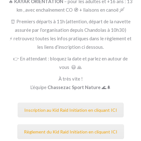
🔥
KAYAK ORIENTATION
– pour les adultes et +16 ans : 13
km , avec enchaînement CO 🧭 + liaisons en canoë 🛶
⏰ Premiers départs à 11h (attention, départ de la navette
assurée par l’organisation depuis Chandolas à 10h30)
⚡ retrouvez toutes les infos pratiques dans le règlement et
les liens d’inscription ci dessous.
👉 En attendant : bloquez la date et parlez en autour de
vous 😃 🙏
À très vite !
L’équipe
Chassezac Sport Nature
🌊🌲
Inscription au Kid Raid Initiation en cliquant ICI
Règlement du Kid Raid Initiation en cliquant ICI