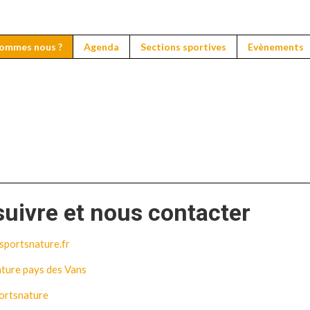
 ?
Agenda
Sections sportives
Evènements
Prestat
sommes nous ?
Agenda
Sections sportives
Evènements
uivre et nous contacter
portsnature.fr
ature pays des Vans
ortsnature